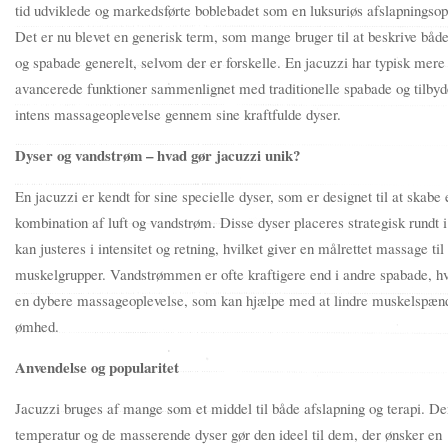
tid udviklede og markedsførte boblebadet som en luksuriøs afslapningsop
Det er nu blevet en generisk term, som mange bruger til at beskrive båd
og spabade generelt, selvom der er forskelle. En jacuzzi har typisk mere
avancerede funktioner sammenlignet med traditionelle spabade og tilby
intens massageoplevelse gennem sine kraftfulde dyser.
Dyser og vandstrøm – hvad gør jacuzzi unik?
En jacuzzi er kendt for sine specielle dyser, som er designet til at skabe 
kombination af luft og vandstrøm. Disse dyser placeres strategisk rundt i
kan justeres i intensitet og retning, hvilket giver en målrettet massage til
muskelgrupper. Vandstrømmen er ofte kraftigere end i andre spabade, hv
en dybere massageoplevelse, som kan hjælpe med at lindre muskelspæn
ømhed.
Anvendelse og popularitet
Jacuzzi bruges af mange som et middel til både afslapning og terapi. De
temperatur og de masserende dyser gør den ideel til dem, der ønsker en