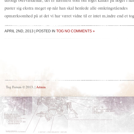
utroligt overvældende, det er nærmest som om toget kalder på noget i h
puster sig ekstra meget op når han skal henlede alle omkringståendes
opmærksomhed på at det vi har været vidne til er intet m,indre end et tog
APRIL 2ND, 2013
|
POSTED IN
TOG
NO COMMENTS »
Tog Forum © 2013. |
Admin